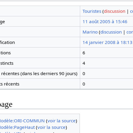
Touristes
(
discussion
|
c
age
11 août 2005 à 15:46
Marino
(
discussion
|
con
ication
14 janvier 2008 à 18:13
tions
6
stincts
4
récentes (dans les derniers 90 jours)
0
ts récents
0
page
odèle:ORI-COMMUN
(
voir la source
)
odèle:PageHaut
(
voir la source
)