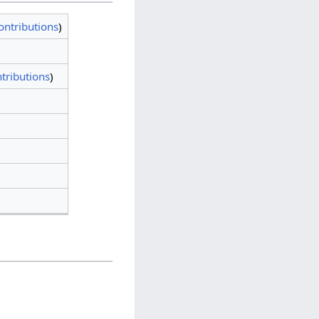
ontributions
)
tributions
)