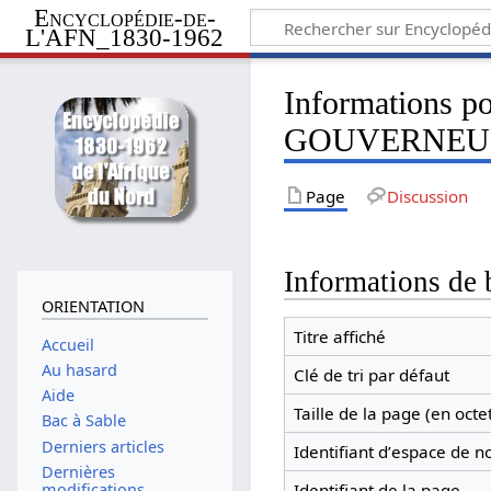
Encyclopédie-de-
L'AFN_1830-1962
Informations 
GOUVERNEUR
Page
Discussion
Informations de 
ORIENTATION
Titre affiché
Accueil
Au hasard
Clé de tri par défaut
Aide
Taille de la page (en octe
Bac à Sable
Derniers articles
Identifiant dʼespace de 
Dernières
modifications
Identifiant de la page