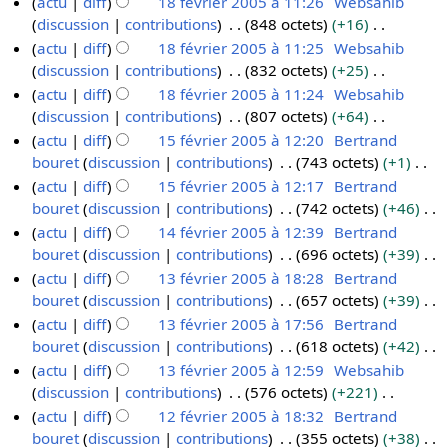
actu
diff
18 février 2005 à 11:26
Websahib
e
e
2
0
u
discussion
contributions
848 octets
+16
1
p
m
0
8
c
A
actu
diff
18 février 2005 à 11:25
Websahib
8
t
b
0
u
u
discussion
contributions
832 octets
+25
f
e
r
8
n
c
A
actu
diff
18 février 2005 à 11:24
Websahib
é
m
e
r
u
u
discussion
contributions
807 octets
+64
v
b
2
é
n
c
A
actu
diff
15 février 2005 à 12:20
Bertrand
r
r
0
s
r
u
u
bouret
discussion
contributions
743 octets
+1
i
1
e
0
u
é
n
c
A
actu
diff
15 février 2005 à 12:17
Bertrand
e
5
2
5
m
s
r
u
u
bouret
discussion
contributions
742 octets
+46
r
f
0
é
u
é
n
c
A
actu
diff
14 février 2005 à 12:39
Bertrand
2
é
0
d
m
s
r
u
u
bouret
discussion
contributions
696 octets
+39
0
v
1
5
e
é
u
é
n
c
A
actu
diff
13 février 2005 à 18:28
Bertrand
0
r
4
s
d
m
s
r
u
u
bouret
discussion
contributions
657 octets
+39
5
i
f
1
m
e
é
u
é
n
c
A
actu
diff
13 février 2005 à 17:56
Bertrand
e
é
3
o
s
d
m
s
r
u
u
bouret
discussion
contributions
618 octets
+42
r
v
f
d
m
e
é
u
é
n
c
A
actu
diff
13 février 2005 à 12:59
Websahib
2
r
é
i
o
s
d
m
s
r
u
u
discussion
contributions
576 octets
+221
0
i
v
f
d
m
e
é
u
é
n
c
A
actu
diff
12 février 2005 à 18:32
Bertrand
0
e
r
i
i
o
s
d
m
s
r
u
u
bouret
discussion
contributions
355 octets
+38
c
5
r
i
1
f
d
m
e