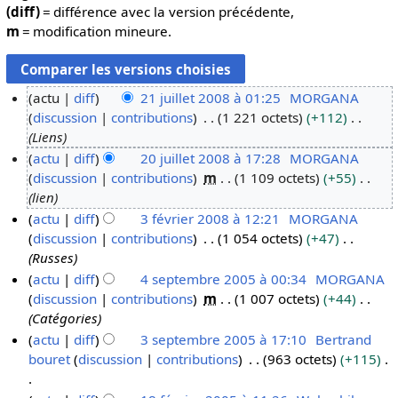
(diff)
= différence avec la version précédente,
m
= modification mineure.
actu
diff
21 juillet 2008 à 01:25
MORGANA
discussion
contributions
1 221 octets
+112
2
Liens
1
actu
diff
20 juillet 2008 à 17:28
MORGANA
j
discussion
contributions
m
1 109 octets
+55
2
u
lien
0
i
actu
diff
3 février 2008 à 12:21
MORGANA
j
l
discussion
contributions
1 054 octets
+47
3
u
l
Russes
f
i
e
actu
diff
4 septembre 2005 à 00:34
MORGANA
é
l
t
discussion
contributions
m
1 007 octets
+44
4
v
l
2
Catégories
s
r
e
0
actu
diff
3 septembre 2005 à 17:10
Bertrand
e
i
t
0
bouret
discussion
contributions
963 octets
+115
3
p
e
2
8
s
t
r
0
A