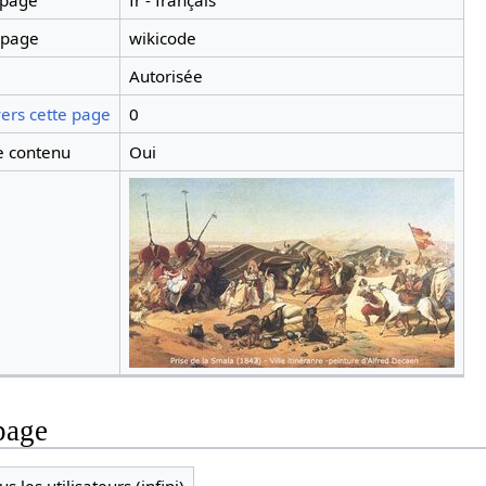
 page
fr - français
 page
wikicode
Autorisée
ers cette page
0
 contenu
Oui
page
s les utilisateurs (infini)