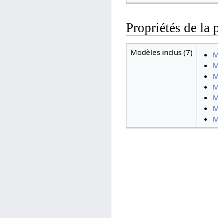
Propriétés de la 
Modèles inclus (7)
M
M
M
M
M
M
M