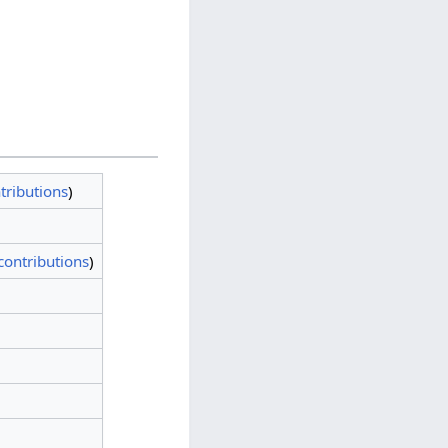
tributions
)
contributions
)