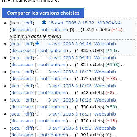
actu
diff
15 avril 2005 à 15:32
MORGANA
discussion
contributions
m
1 821 octets
−14
1
Commun dans le menu
5
actu
diff
4 avril 2005 à 09:44
Websahib
a
discussion
contributions
1 835 octets
+14
4
v
A
actu
diff
4 avril 2005 à 09:41
Websahib
a
r
u
discussion
contributions
1 821 octets
+158
v
i
c
A
actu
diff
3 avril 2005 à 18:27
Websahib
r
l
u
u
discussion
contributions
1 475 octets
−73
i
3
2
n
c
A
actu
diff
3 avril 2005 à 18:26
Websahib
l
a
0
r
u
u
discussion
contributions
1 548 octets
−2
2
v
0
é
n
c
A
actu
diff
3 avril 2005 à 18:26
Websahib
0
r
5
s
r
u
u
discussion
contributions
1 550 octets
+30
0
i
u
é
n
c
A
actu
diff
3 avril 2005 à 18:21
Websahib
5
l
m
s
r
u
u
discussion
contributions
1 520 octets
−18
2
é
u
é
n
c
A
actu
diff
3 avril 2005 à 16:52
Websahib
0
d
m
s
r
u
u
discussion
contributions
1 394 octets
0
0