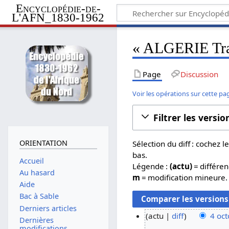
Encyclopédie-de-
L'AFN_1830-1962
« ALGERIE Tram
Page
Discussion
Voir les opérations sur cette pa
Filtrer les versio
ORIENTATION
Sélection du diff : cochez
bas.
Accueil
Légende :
(actu)
= différen
Au hasard
m
= modification mineure.
Aide
Bac à Sable
Derniers articles
actu
diff
4 oct
Dernières
4
modifications