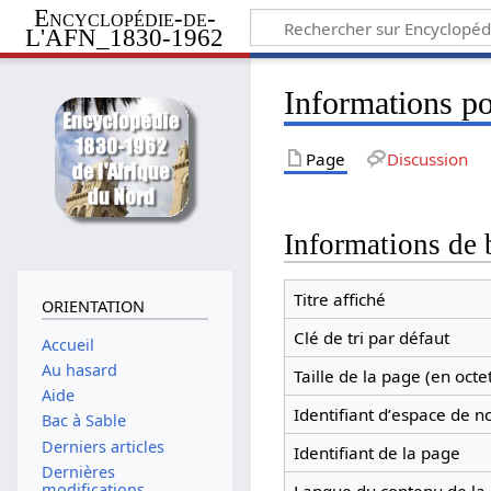
Encyclopédie-de-
L'AFN_1830-1962
Informations 
Page
Discussion
Informations de 
Titre affiché
ORIENTATION
Clé de tri par défaut
Accueil
Au hasard
Taille de la page (en octe
Aide
Identifiant dʼespace de 
Bac à Sable
Derniers articles
Identifiant de la page
Dernières
modifications