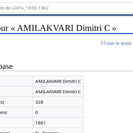
pour « AMILAKVARI Dimitri C »
Voir le texte
base
AMILAKVARI Dimitri C
AMILAKVARI Dimitri C
ts)
328
noms
0
1861