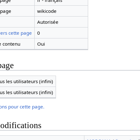
 page
fr - français
 page
wikicode
Autorisée
ers cette page
0
 contenu
Oui
page
s les utilisateurs (infini)
s les utilisateurs (infini)
ions pour cette page.
odifications