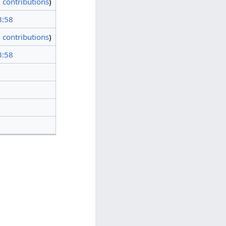
|
contributions
)
3:58
|
contributions
)
3:58