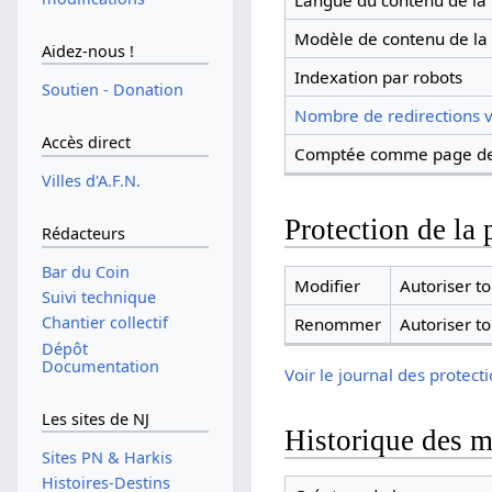
Langue du contenu de la
Modèle de contenu de la
Aidez-nous !
Indexation par robots
Soutien - Donation
Nombre de redirections v
Accès direct
Comptée comme page de
Villes d'A.F.N.
Protection de la 
Rédacteurs
Bar du Coin
Modifier
Autoriser tou
Suivi technique
Chantier collectif
Renommer
Autoriser tou
Dépôt
Documentation
Voir le journal des protect
Les sites de NJ
Historique des m
Sites PN & Harkis
Histoires-Destins