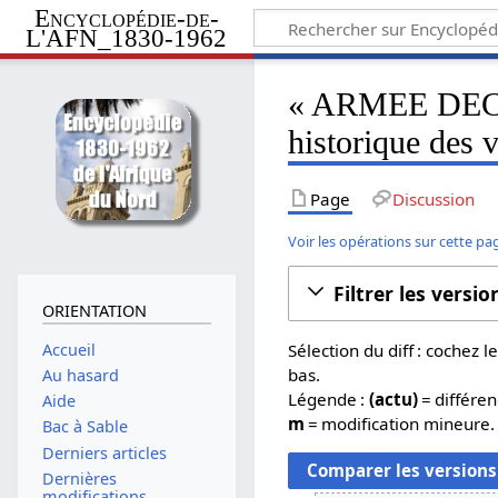
Encyclopédie-de-
L'AFN_1830-1962
« ARMEE DEC
historique des 
Page
Discussion
Voir les opérations sur cette pa
Filtrer les versio
ORIENTATION
Accueil
Sélection du diff : cochez
bas.
Au hasard
Légende :
(actu)
= différen
Aide
m
= modification mineure.
Bac à Sable
Derniers articles
Dernières
modifications