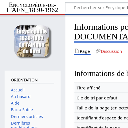
Encyclopédie-de-
L'AFN_1830-1962
Informations
DOCUMENTAT
Page
Discussion
Informations de 
ORIENTATION
Titre affiché
Accueil
Au hasard
Clé de tri par défaut
Aide
Taille de la page (en octe
Bac à Sable
Derniers articles
Identifiant dʼespace de 
Dernières
modifications
Identifiant de la page