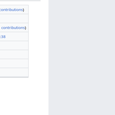
contributions
)
|
contributions
)
:38