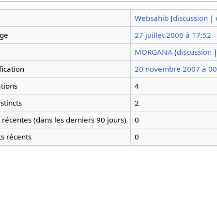
Websahib
(
discussion
|
age
27 juillet 2006 à 17:52
MORGANA
(
discussion
ication
20 novembre 2007 à 00
tions
4
stincts
2
récentes (dans les derniers 90 jours)
0
ts récents
0