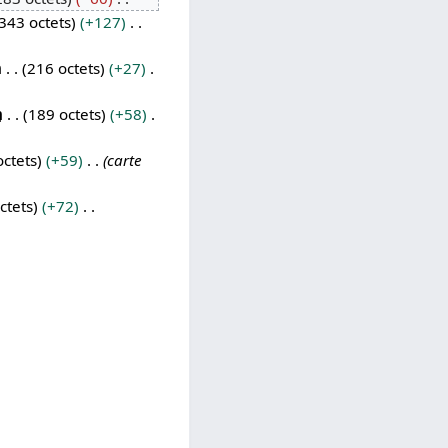
343 octets
+127
m
216 octets
+27
m
189 octets
+58
octets
+59
carte
ctets
+72