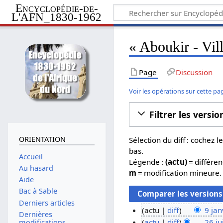
Encyclopédie-de-
L'AFN_1830-1962
« Aboukir - Vill
Page
Discussion
Voir les opérations sur cette pa
Filtrer les versio
ORIENTATION
Sélection du diff : cochez
bas.
Accueil
Légende :
(actu)
= différen
Au hasard
m
= modification mineure.
Aide
Bac à Sable
Derniers articles
actu
diff
9 jan
Dernières
A
9
actu
diff
26 ju
modifications