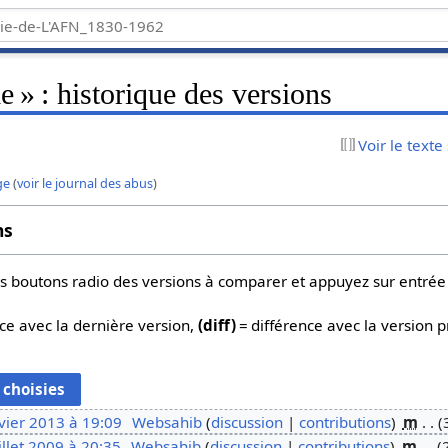
e » : historique des versions
Voir le texte
ge
(
voir le journal des abus
)
ns
 les boutons radio des versions à comparer et appuyez sur entrée
ce avec la dernière version,
(diff)
= différence avec la version 
vier 2013 à 19:09
Websahib
discussion
contributions
m
illet 2009 à 20:35
Websahib
discussion
contributions
m