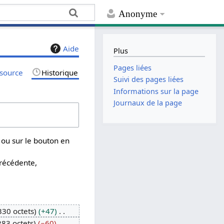
Anonyme
Aide
Plus
Pages liées
 source
Historique
Suivi des pages liées
Informations sur la page
Journaux de la page
 ou sur le bouton en
précédente,
330 octets
+47
283 octets
−60