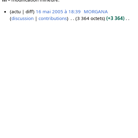
actu
diff
16 mai 2005 à 18:39
MORGANA
discussion
contributions
3 364 octets
+3 364
1
A
6
u
m
c
a
u
i
n
2
r
0
é
0
s
5
u
m
é
d
e
s
m
o
d