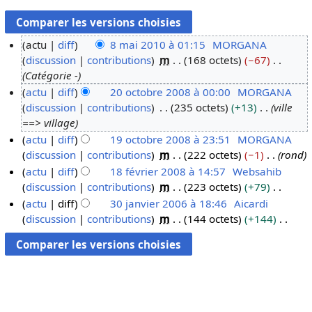
actu
diff
8 mai 2010 à 01:15
MORGANA
discussion
contributions
m
168 octets
−67
8
Catégorie -
m
actu
diff
20 octobre 2008 à 00:00
MORGANA
a
discussion
contributions
235 octets
+13
ville
2
i
==> village
0
2
actu
diff
19 octobre 2008 à 23:51
MORGANA
o
0
discussion
contributions
m
222 octets
−1
rond
1
c
1
actu
diff
18 février 2008 à 14:57
Websahib
9
t
0
discussion
contributions
m
223 octets
+79
o
1
o
A
actu
diff
30 janvier 2006 à 18:46
Aicardi
c
8
b
u
discussion
contributions
m
144 octets
+144
t
f
3
r
c
A
o
é
0
e
u
u
b
v
j
2
n
c
r
r
a
0
r
u
e
i
n
0
é
n
2
e
v
8
s
r