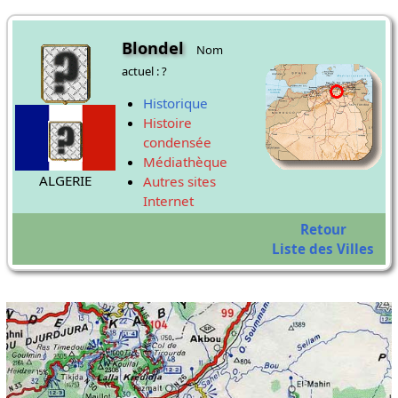
Blondel
Nom
actuel : ?
Historique
Histoire
condensée
Médiathèque
ALGERIE
Autres sites
Internet
Retour
Liste des Villes