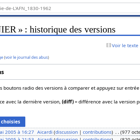
 » : historique des versions
Voir le texte
ge
(
voir le journal des abus
)
ns
 les boutons radio des versions à comparer et appuyez sur entrée
ce avec la dernière version,
(diff)
= différence avec la version 
ai 2005 à 16:27
Aicardi
discussion
contributions
977 oct
ai 2005 à 21:53
Aicardi
discussion
contributions
820 oct