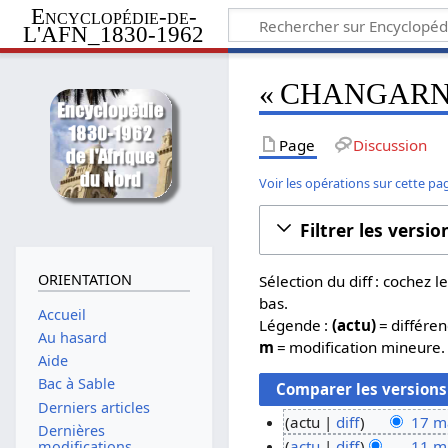
Encyclopédie-de-
L'AFN_1830-1962
« CHANGARNIER
Page
Discussion
Voir les opérations sur cette pa
Filtrer les versio
ORIENTATION
Sélection du diff : cochez
bas.
Accueil
Légende :
(actu)
= différen
Au hasard
m
= modification mineure.
Aide
Bac à Sable
Derniers articles
actu
diff
17 m
Dernières
A
1
actu
diff
11 m
modifications