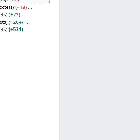
octets
−48
ets
+73
ets
+284
ets
+531