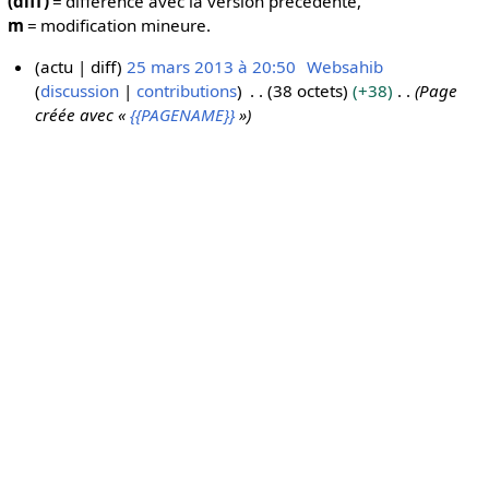
(diff)
= différence avec la version précédente,
m
= modification mineure.
actu
diff
25 mars 2013 à 20:50
Websahib
discussion
contributions
38 octets
+38
Page
2
créée avec «
{{PAGENAME}}
»
5
m
a
r
s
2
0
1
3