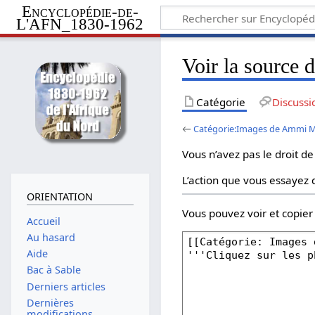
Encyclopédie-de-
L'AFN_1830-1962
Voir la source
Catégorie
Discussi
←
Catégorie:Images de Ammi 
Vous n’avez pas le droit de
L’action que vous essayez d
ORIENTATION
Vous pouvez voir et copier
Accueil
Au hasard
Aide
Bac à Sable
Derniers articles
Dernières
modifications