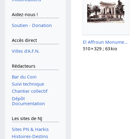
Aidez-nous !
Soutien - Donation
Accès direct
El Affroun Monument aux Morts.jpg
510 × 329 ; 63 kio
Villes d'A.F.N.
Rédacteurs
Bar du Coin
Suivi technique
Chantier collectif
Dépôt
Documentation
Les sites de NJ
Sites PN & Harkis
Histoires-Destins