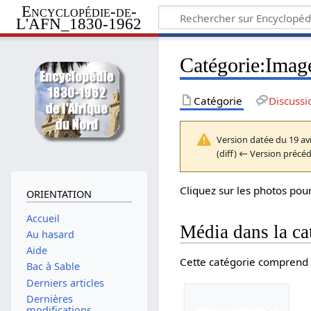
Encyclopédie-de-
L'AFN_1830-1962
Catégorie
:
Image
Catégorie
Discussi
Version datée du 19 avr
(diff) ← Version précéde
Cliquez sur les photos pour
ORIENTATION
Accueil
Média dans la ca
Au hasard
Aide
Cette catégorie comprend l
Bac à Sable
Derniers articles
Dernières
modifications