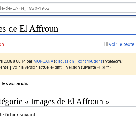
s de El Affroun
on
Voir le texte
il 2008 à 00:14 par
MORGANA
(
discussion
|
contributions
)
(catégorie)
nte | Voir la version actuelle (diff) | Version suivante → (diff)
 les agrandir.
tégorie « Images de El Affroun »
e fichier suivant.