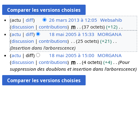
actu
diff
26 mars 2013 à 12:05
Websahib
discussion
contributions
m
37 octets
+12
2
A
actu
diff
18 mai 2005 à 15:33
MORGANA
6
u
discussion
contributions
25 octets
+21
m
1
c
Insertion dans l'arborescence
a
8
u
actu
diff
18 mai 2005 à 15:00
MORGANA
r
m
n
discussion
contributions
m
4 octets
+4
Pour
s
a
r
suppression des doublons et insertion dans l'arborescence
2
i
é
0
2
s
1
0
u
3
0
m
5
é
d
e
s
m
o