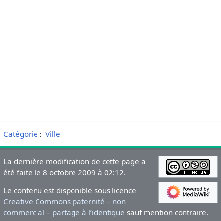
Catégorie
:
Ville
La dernière modification de cette page a
été faite le 8 octobre 2009 à 02:12.
Le contenu est disponible sous licence
Creative Commons paternité – non
commercial – partage à l’identique
sauf mention contraire.