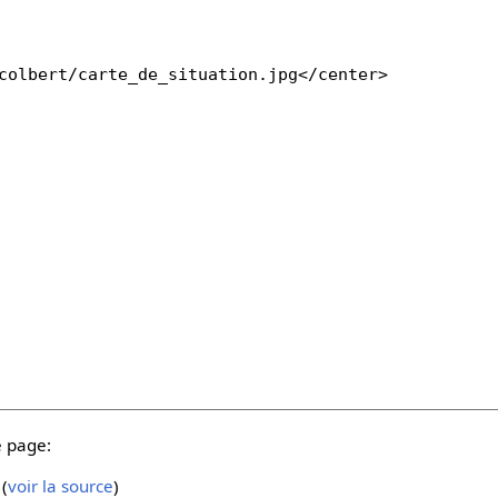
e page:
(
voir la source
)