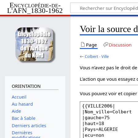
Encyclopédie-de-
L'AFN_1830-1962
Voir la source d
Page
Discussion
←
Colbert - Ville
Vous n’avez pas le droit de
L’action que vous essayez d
ORIENTATION
Vous pouvez voir et copier
Accueil
Au hasard
Aide
Bac à Sable
Derniers articles
Dernières
modifications