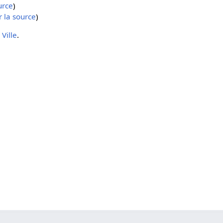
urce
)
r la source
)
 Ville
.