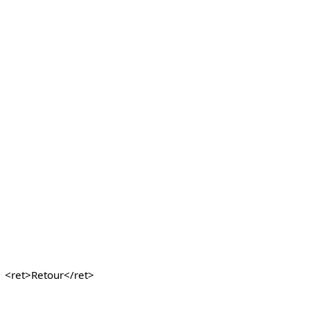
<ret>Retour</ret>