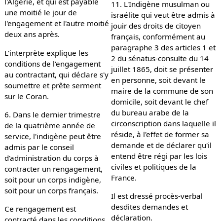
l'Algérie, et qui est payable
11. L'Indigène musulman ou
une moitié le jour de
israélite qui veut être admis à
l'engagement et l'autre moitié
jouir des droits de citoyen
deux ans après.
français, conformément au
paragraphe 3 des articles 1 et
L'interprète explique les
2 du sénatus-consulte du 14
conditions de l'engagement
juillet 1865, doit se présenter
au contractant, qui déclare s'y
en personne, soit devant le
soumettre et prête serment
maire de la commune de son
sur le Coran.
domicile, soit devant le chef
du bureau arabe de la
6. Dans le dernier trimestre
circonscription dans laquelle il
de la quatrième année de
réside, à l'effet de former sa
service, l'indigène peut être
demande et de déclarer qu'il
admis par le conseil
entend être régi par les lois
d'administration du corps à
civiles et politiques de la
contracter un rengagement,
France.
soit pour un corps indigène,
soit pour un corps français.
Il est dressé procès-verbal
desdites demandes et
Ce rengagement est
déclaration.
contracté dans les conditions