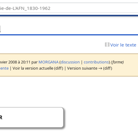
l
Voir le texte
nvier 2008 à 20:11 par
MORGANA
(
discussion
|
contributions
)
(forme)
dente
| Voir la version actuelle (diff) | Version suivante → (diff)
R