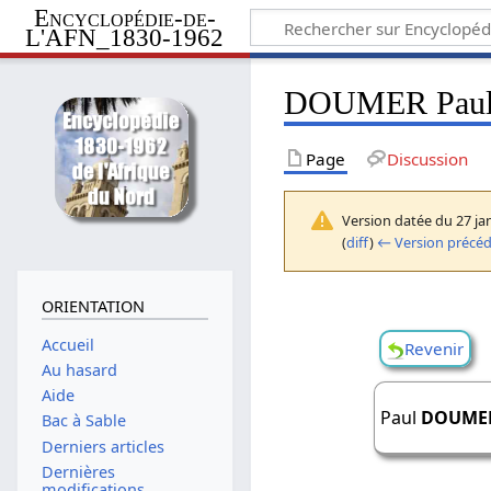
Encyclopédie-de-
L'AFN_1830-1962
DOUMER Pau
Page
Discussion
Version datée du 27 ja
(
diff
)
← Version précé
ORIENTATION
Accueil
Revenir
Au hasard
Aide
Paul
DOUME
Bac à Sable
Derniers articles
Dernières
modifications