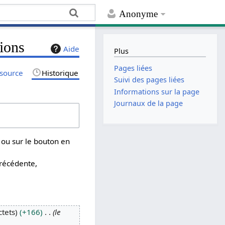
Anonyme
sions
Aide
Plus
Pages liées
 source
Historique
Suivi des pages liées
Informations sur la page
Journaux de la page
 ou sur le bouton en
précédente,
ctets
+166
le