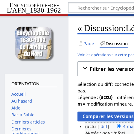
Encyclopédie-de-
L'AFN_1830-1962
« Discussion:Lé
Page
Discussion
Voir les opérations sur cette pa
Filtrer les versio
ORIENTATION
Sélection du diff : cochez
bas.
Accueil
Légende :
(actu)
= différen
Au hasard
m
= modification mineure.
Aide
Bac à Sable
Derniers articles
actu
diff
4 ma
Dernières
Musée : pour Infos
4
modifications