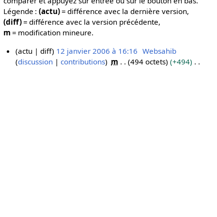
comparer et appuyez sur entrée ou sur le bouton en bas.
Légende :
(actu)
= différence avec la dernière version,
(diff)
= différence avec la version précédente,
m
= modification mineure.
actu
diff
12 janvier 2006 à 16:16
Websahib
discussion
contributions
m
494 octets
+494
1
A
2
u
j
c
a
u
n
n
v
r
i
é
e
s
r
u
2
m
0
é
0
d
6
e
s