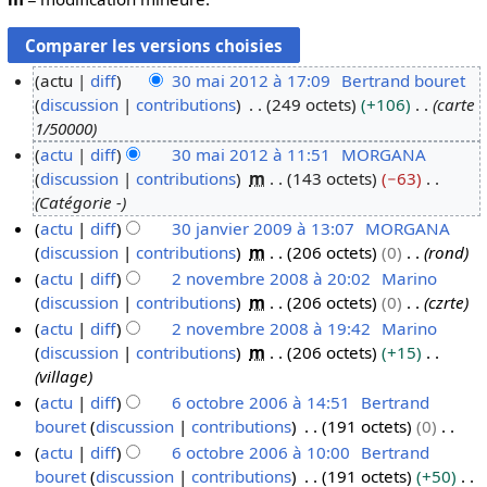
actu
diff
30 mai 2012 à 17:09
Bertrand bouret
discussion
contributions
249 octets
+106
carte
3
1/50000
0
actu
diff
30 mai 2012 à 11:51
MORGANA
m
discussion
contributions
m
143 octets
−63
a
Catégorie -
i
actu
diff
30 janvier 2009 à 13:07
MORGANA
2
discussion
contributions
m
206 octets
0
rond
3
0
actu
diff
2 novembre 2008 à 20:02
Marino
0
1
discussion
contributions
m
206 octets
0
czrte
j
2
2
actu
diff
2 novembre 2008 à 19:42
Marino
a
n
discussion
contributions
m
206 octets
+15
n
o
village
v
v
actu
diff
6 octobre 2006 à 14:51
Bertrand
i
e
bouret
discussion
contributions
191 octets
0
6
e
m
A
actu
diff
6 octobre 2006 à 10:00
Bertrand
o
r
b
u
bouret
discussion
contributions
191 octets
+50
c
2
r