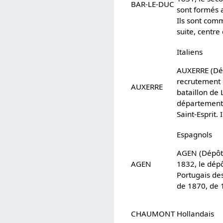
BAR-LE-DUC
sont formés 
Ils sont comm
suite, centr
Italiens
AUXERRE (Dépô
recrutement d
AUXERRE
bataillon de 
département d
Saint-Esprit.
Espagnols
AGEN (Dépôt d
AGEN
1832, le dép
Portugais des
de 1870, de 
CHAUMONT
Hollandais