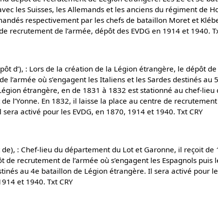
avec les Suisses, les Allemands et les anciens du régiment de H
andés respectivement par les chefs de bataillon Moret et Kléber
e de recrutement de l’armée, dépôt des EVDG en 1914 et 1940. T
t d’), : Lors de la création de la Légion étrangère, le dépôt de
e l’armée où s’engagent les Italiens et les Sardes destinés au 
Légion étrangère, en de 1831 à 1832 est stationné au chef-lieu
e l’Yonne. En 1832, il laisse la place au centre de recrutement
 Il sera activé pour les EVDG, en 1870, 1914 et 1940. Txt CRY
e), : Chef-lieu du département du Lot et Garonne, il reçoit de
ôt de recrutement de l’armée où s’engagent les Espagnols puis l
tinés au 4e bataillon de Légion étrangère. Il sera activé pour 
1914 et 1940. Txt CRY