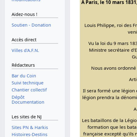
A Paris, le 10 mars 1831
Aidez-nous !
Louis Philippe, roi des F
Soutien - Donation
veni
Accès direct
Vu la loi du 9 mars 183
Ministre secrétaire d'
Villes d'A.F.N.
Gu
Rédacteurs
Nous avons ordonné e
Bar du Coin
Art
Suivi technique
Chantier collectif
Il sera formé une légion
Dépôt
légion prendra la dénomi
Documentation
A
Les sites de NJ
Les bataillons de la Lég
formation que les batai
Sites PN & Harkis
française excepté qu'ils
Histoires-Destins