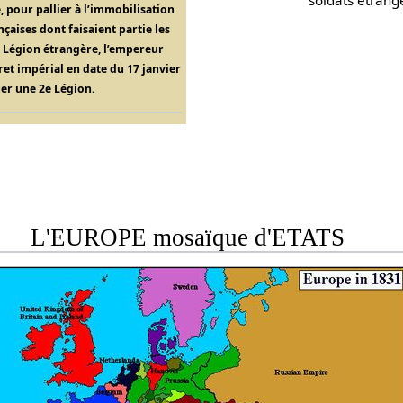
 pour pallier à l’immobilisation
aises dont faisaient partie les
a Légion étrangère, l’empereur
et impérial en date du 17 janvier
uer une 2e Légion.
L'EUROPE mosaïque d'ETATS