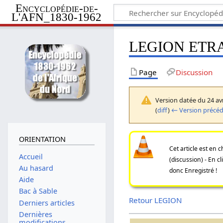
Encyclopédie-de-
L'AFN_1830-1962
LEGION ETR
Page
Discussion
Version datée du 24 avr
(
diff
)
← Version précé
ORIENTATION
Cet article est en
Accueil
(discussion) - En c
Au hasard
donc Enregistré !
Aide
Bac à Sable
Retour LEGION
Derniers articles
Dernières
modifications