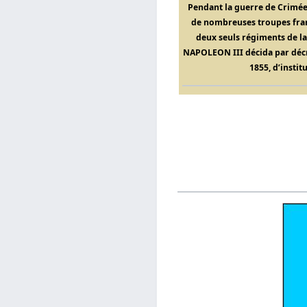
Pendant la guerre de Crimée,
de nombreuses troupes franç
deux seuls régiments de l
NAPOLEON III décida par décr
1855, d’instit