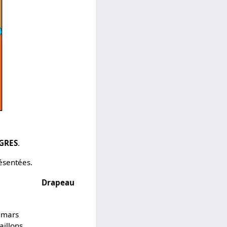
GRES
.
résentées.
Drapeau
n mars
aillons