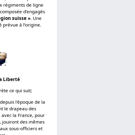
x régiments de ligne
oit composée d’engagés
égion suisse »
. Une
é prévue à l’origine.
a Liberté
ète ce qui suit;
depuis l'époque de la
t le drapeau des
 avec la France, pour
é, jouiront des mêmes
aux sous-officiers et
ers.