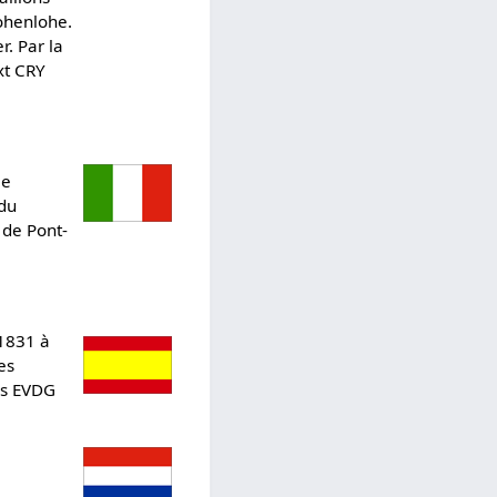
ohenlohe.
. Par la
xt CRY
5e
 du
 de Pont-
 1831 à
es
les EVDG