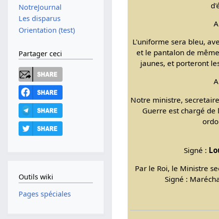
d'é
NotreJournal
Les disparus
A
Orientation (test)
L'uniforme sera bleu, av
et le pantalon de même 
Partager ceci
jaunes, et porteront le
A
Notre ministre, secretair
Guerre est chargé de l
ordo
Signé :
Lo
Par le Roi, le Ministre s
Outils wiki
Signé : Marécha
Pages spéciales