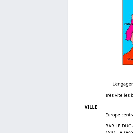
L'engagem
Très vite les
VILLE
Europe centr
BAR-LE-DUC (
1831, le sec