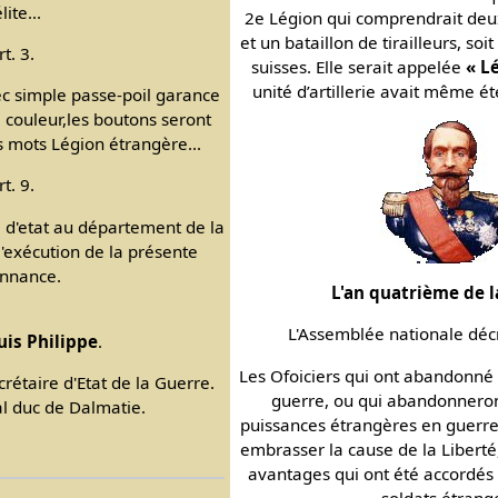
lite...
2e Légion qui comprendrait deu
et un bataillon de tirailleurs, s
rt. 3.
suisses. Elle serait appelée
« L
unité d’artillerie avait même ét
ec simple passe-poil garance
couleur,les boutons seront
s mots Légion étrangère...
rt. 9.
e d'etat au département de la
'exécution de la présente
nnance.
L'an quatrième de l
L'Assemblée nationale décr
uis Philippe
.
Les Ofoiciers qui ont abandonné 
ecrétaire d'Etat de la Guerre.
guerre, ou qui abandonneron
l duc de Dalmatie.
puissances étrangères en guerre
embrasser la cause de la Libert
avantages qui ont été accordés 
soldats étrang