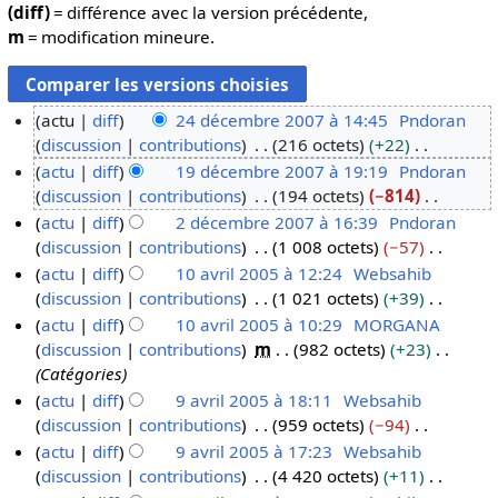
(diff)
= différence avec la version précédente,
m
= modification mineure.
actu
diff
24 décembre 2007 à 14:45
Pndoran
discussion
contributions
216 octets
+22
2
A
actu
diff
19 décembre 2007 à 19:19
Pndoran
4
u
discussion
contributions
194 octets
−814
d
1
c
A
actu
diff
2 décembre 2007 à 16:39
Pndoran
é
9
u
u
discussion
contributions
1 008 octets
−57
c
d
2
n
c
A
actu
diff
10 avril 2005 à 12:24
Websahib
e
é
d
r
u
u
discussion
contributions
1 021 octets
+39
m
c
é
1
é
n
c
A
actu
diff
10 avril 2005 à 10:29
MORGANA
b
e
c
0
s
r
u
u
discussion
contributions
m
982 octets
+23
r
m
e
a
u
é
n
c
Catégories
e
b
m
v
m
s
r
u
actu
diff
9 avril 2005 à 18:11
Websahib
2
r
b
r
é
u
é
n
discussion
contributions
959 octets
−94
9
0
e
r
i
d
m
s
r
A
actu
diff
9 avril 2005 à 17:23
Websahib
a
0
2
e
l
e
é
u
é
u
discussion
contributions
4 420 octets
+11
v
7
0
2
2
s
d
m
s
c