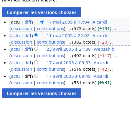
actu
diff
17 mai 2005 à 17:04
Aicardi
discussion
contributions
573 octets
+191
1
A
actu
diff
11 mai 2005 à 22:02
Aicardi
7
u
discussion
contributions
382 octets
−20
m
1
c
A
actu
diff
23 avril 2005 à 21:38
Websahib
a
1
u
u
discussion
contributions
402 octets
−117
i
m
2
n
c
A
actu
diff
17 avril 2005 à 09:53
Aicardi
2
a
3
r
u
u
discussion
contributions
519 octets
−12
0
i
a
1
é
n
c
A
actu
diff
17 avril 2005 à 09:48
Aicardi
0
2
v
7
s
r
u
u
discussion
contributions
531 octets
+531
5
0
r
a
u
é
n
c
A
0
i
v
m
s
r
u
u
5
l
r
é
u
é
n
c
2
i
d
m
s
r
u
0
l
e
é
u
é
n
0
2
s
d
m
s
r
5
0
m
e
é
u
é
0
o