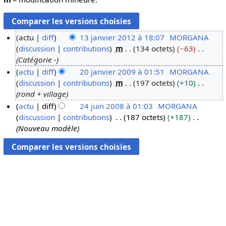
actu
diff
13 janvier 2012 à 18:07
MORGANA
discussion
contributions
m
134 octets
−63
1
Catégorie -
3
actu
diff
20 janvier 2009 à 01:51
MORGANA
j
discussion
contributions
m
197 octets
+10
2
a
rond + village
0
n
actu
diff
24 juin 2008 à 01:03
MORGANA
j
v
discussion
contributions
187 octets
+187
2
a
i
Nouveau modèle
4
n
e
j
v
r
u
i
2
i
e
0
n
r
1
2
2
2
0
0
0
0
8
9