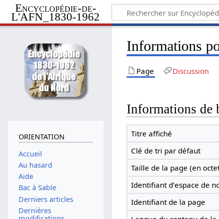
Encyclopédie-de-
L'AFN_1830-1962
Informations po
Page
Discussion
Informations de 
Titre affiché
ORIENTATION
Clé de tri par défaut
Accueil
Au hasard
Taille de la page (en octe
Aide
Identifiant dʼespace de 
Bac à Sable
Derniers articles
Identifiant de la page
Dernières
modifications