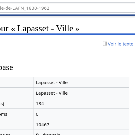
ur « Lapasset - Ville »
Voir le texte
base
Lapasset - Ville
Lapasset - Ville
ts)
134
noms
0
10467