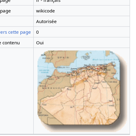
 page
fr - français
 page
wikicode
Autorisée
ers cette page
0
 contenu
Oui