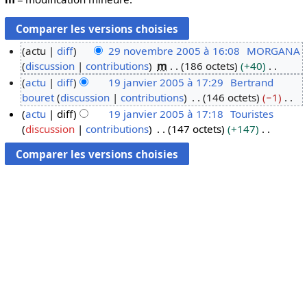
actu
diff
29 novembre 2005 à 16:08
MORGANA
discussion
contributions
m
186 octets
+40
2
A
actu
diff
19 janvier 2005 à 17:29
Bertrand
9
u
bouret
discussion
contributions
146 octets
−1
n
1
c
A
actu
diff
19 janvier 2005 à 17:18
Touristes
o
9
u
u
discussion
contributions
147 octets
+147
v
j
n
c
A
e
a
r
u
u
m
n
é
n
c
b
v
s
r
u
r
i
u
é
n
e
e
m
s
r
2
r
é
u
é
0
2
d
m
s
0
0
e
é
u
5
0
s
d
m
5
m
e
é
o