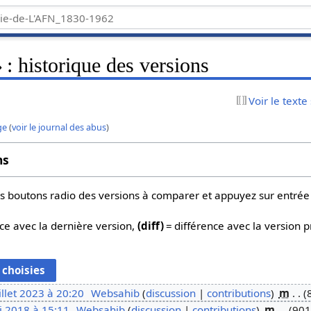
 : historique des versions
Voir le texte
ge
(
voir le journal des abus
)
ns
 les boutons radio des versions à comparer et appuyez sur entrée
ce avec la dernière version,
(diff)
= différence avec la version 
illet 2023 à 20:20
Websahib
discussion
contributions
m
i 2018 à 15:11
Websahib
discussion
contributions
m
901