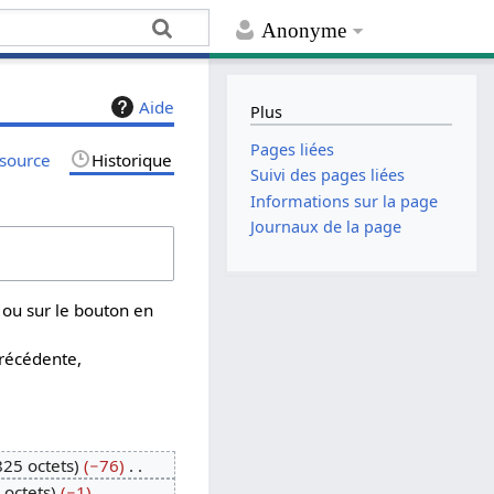
Anonyme
Aide
Plus
Pages liées
 source
Historique
Suivi des pages liées
Informations sur la page
Journaux de la page
 ou sur le bouton en
précédente,
825 octets
−76
 octets
−1