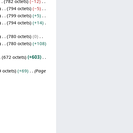
782 octets
−12
m
794 octets
−5
m
799 octets
+5
m
794 octets
+14
m
780 octets
0
m
780 octets
+108
672 octets
+603
9 octets
+69
Page