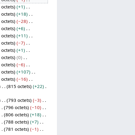
 octets
+1
 octets
+18
 octets
−28
 octets
+6
 octets
+11
 octets
−7
 octets
+1
 octets
0
 octets
−6
 octets
+107
 octets
−16
m
815 octets
+22
m
793 octets
−3
796 octets
−10
806 octets
+18
788 octets
+7
781 octets
−1