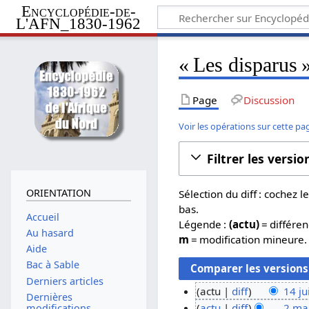
Encyclopédie-de-
L'AFN_1830-1962
« Les disparus »
Page
Discussion
Voir les opérations sur cette pa
Filtrer les versio
ORIENTATION
Sélection du diff : cochez
bas.
Accueil
Légende :
(actu)
= différen
Au hasard
m
= modification mineure.
Aide
Bac à Sable
Derniers articles
actu
diff
14 ju
Dernières
A
1
actu
diff
2 ma
modifications