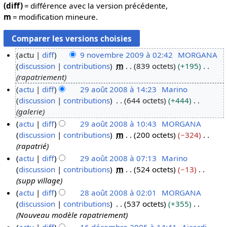
(diff)
= différence avec la version précédente,
m
= modification mineure.
actu
diff
9 novembre 2009 à 02:42
MORGANA
discussion
contributions
m
839 octets
+195
9
rapatriement
n
actu
diff
29 août 2008 à 14:23
Marino
o
discussion
contributions
644 octets
+444
2
v
galerie
9
e
actu
diff
29 août 2008 à 10:43
MORGANA
a
m
discussion
contributions
m
200 octets
−324
o
b
rapatrié
û
r
actu
diff
29 août 2008 à 07:13
Marino
t
e
discussion
contributions
m
524 octets
−13
2
2
supp village
0
0
actu
diff
28 août 2008 à 02:01
MORGANA
0
0
discussion
contributions
537 octets
+355
2
8
9
Nouveau modèle rapatriement
8