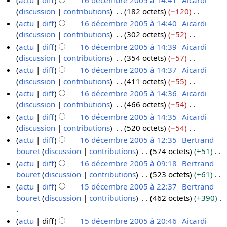
actu
diff
16 décembre 2005 à 14:41
Aicardi
a
discussion
contributions
182 octets
−120
1
o
A
actu
diff
16 décembre 2005 à 14:40
Aicardi
6
û
u
discussion
contributions
302 octets
−52
d
t
c
A
actu
diff
16 décembre 2005 à 14:39
Aicardi
é
2
u
u
discussion
contributions
354 octets
−57
c
0
n
c
A
actu
diff
16 décembre 2005 à 14:37
Aicardi
e
0
r
u
u
discussion
contributions
411 octets
−55
m
8
é
n
c
A
actu
diff
16 décembre 2005 à 14:36
Aicardi
b
s
r
u
u
discussion
contributions
466 octets
−54
r
u
é
n
c
A
actu
diff
16 décembre 2005 à 14:35
Aicardi
e
m
s
r
u
u
discussion
contributions
520 octets
−54
2
é
u
é
n
c
A
actu
diff
16 décembre 2005 à 12:35
Bertrand
0
d
m
s
r
u
u
bouret
discussion
contributions
574 octets
+51
0
e
é
u
é
n
c
A
actu
diff
16 décembre 2005 à 09:18
Bertrand
5
s
d
m
s
r
u
u
bouret
discussion
contributions
523 octets
+61
m
e
é
u
é
n
c
A
actu
diff
15 décembre 2005 à 22:37
Bertrand
o
s
d
m
s
r
u
u
bouret
discussion
contributions
462 octets
+390
1
d
m
e
é
u
é
n
c
5
i
o
s
d
m
s
r
u
A
actu
diff
15 décembre 2005 à 20:46
Aicardi
d
f
d
m
e
é