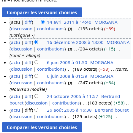
actu
diff
14 avril 2011 à 14:40
MORGANA
discussion
contributions
m
135 octets
−69
1
Catégorie -
4
actu
diff
16 décembre 2008 à 13:00
MORGANA
a
discussion
contributions
m
204 octets
+15
1
v
rond + village
6
r
actu
diff
6 juin 2008 à 01:50
MORGANA
d
i
discussion
contributions
189 octets
−58
carte
6
é
l
actu
diff
6 juin 2008 à 01:39
MORGANA
j
c
2
discussion
contributions
m
247 octets
+64
u
e
0
Nouveau modèle
i
m
1
actu
diff
24 octobre 2005 à 11:57
Bertrand
n
b
1
bouret
discussion
contributions
183 octets
+58
2
2
r
A
actu
diff
26 août 2005 à 16:38
Bertrand bouret
4
0
e
u
discussion
contributions
125 octets
+125
o
2
0
2
c
A
c
6
8
0
u
u
t
a
0