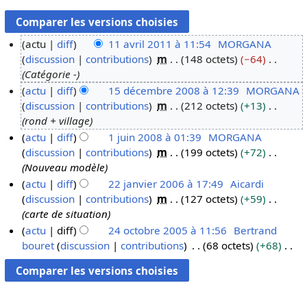
actu
diff
11 avril 2011 à 11:54
MORGANA
discussion
contributions
m
148 octets
−64
1
Catégorie -
1
actu
diff
15 décembre 2008 à 12:39
MORGANA
a
discussion
contributions
m
212 octets
+13
1
v
rond + village
5
r
actu
diff
1 juin 2008 à 01:39
MORGANA
d
i
discussion
contributions
m
199 octets
+72
1
é
l
Nouveau modèle
j
c
2
actu
diff
22 janvier 2006 à 17:49
Aicardi
u
e
0
discussion
contributions
m
127 octets
+59
2
i
m
1
carte de situation
2
n
b
1
actu
diff
24 octobre 2005 à 11:56
Bertrand
j
2
r
bouret
discussion
contributions
68 octets
+68
2
a
0
e
A
4
n
0
2
u
o
v
8
0
c
c
i
0
u