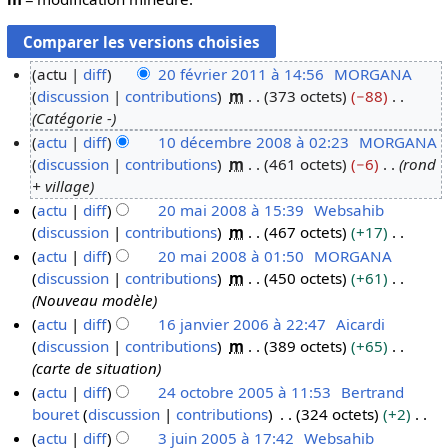
actu
diff
20 février 2011 à 14:56
MORGANA
discussion
contributions
m
373 octets
−88
2
Catégorie -
0
actu
diff
10 décembre 2008 à 02:23
MORGANA
f
discussion
contributions
m
461 octets
−6
rond
1
é
+ village
0
v
actu
diff
20 mai 2008 à 15:39
Websahib
d
r
discussion
contributions
m
467 octets
+17
2
é
i
A
actu
diff
20 mai 2008 à 01:50
MORGANA
0
c
e
u
discussion
contributions
m
450 octets
+61
m
e
r
c
Nouveau modèle
a
m
2
u
actu
diff
16 janvier 2006 à 22:47
Aicardi
i
b
0
n
discussion
contributions
m
389 octets
+65
1
2
r
1
r
carte de situation
6
0
e
1
é
actu
diff
24 octobre 2005 à 11:53
Bertrand
j
0
2
s
bouret
discussion
contributions
324 octets
+2
2
a
8
0
u
A
actu
diff
3 juin 2005 à 17:42
Websahib
4
n
0