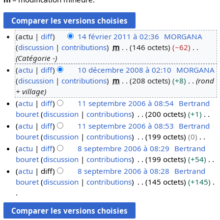
actu
diff
14 février 2011 à 02:36
MORGANA
discussion
contributions
m
146 octets
−62
1
Catégorie -
4
actu
diff
10 décembre 2008 à 02:10
MORGANA
f
discussion
contributions
m
208 octets
+8
rond
1
é
+ village
0
v
actu
diff
11 septembre 2006 à 08:54
Bertrand
d
r
bouret
discussion
contributions
200 octets
+1
1
é
i
A
actu
diff
11 septembre 2006 à 08:53
Bertrand
1
c
e
u
bouret
discussion
contributions
199 octets
0
s
e
r
c
A
actu
diff
8 septembre 2006 à 08:29
Bertrand
e
m
2
u
u
bouret
discussion
contributions
199 octets
+54
p
8
b
0
n
c
A
actu
diff
8 septembre 2006 à 08:28
Bertrand
t
s
r
1
r
u
u
bouret
discussion
contributions
145 octets
+145
e
e
e
1
é
n
c
m
p
2
s
r
u
A
b
t
0
u
é
n
u
r
e
0