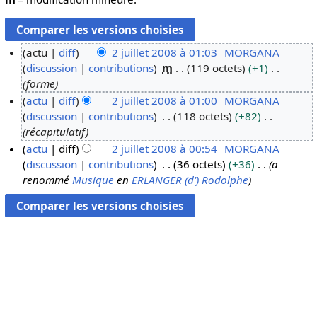
actu
diff
2 juillet 2008 à 01:03
MORGANA
discussion
contributions
m
119 octets
+1
2
forme
j
actu
diff
2 juillet 2008 à 01:00
MORGANA
u
discussion
contributions
118 octets
+82
i
récapitulatif
l
actu
diff
2 juillet 2008 à 00:54
MORGANA
l
discussion
contributions
36 octets
+36
a
e
renommé
Musique
en
ERLANGER (d') Rodolphe
t
2
0
0
8