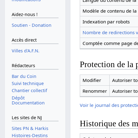
Langue du contenu de la
Modèle de contenu de la
Aidez-nous !
Indexation par robots
Soutien - Donation
Nombre de redirections v
Accès direct
Comptée comme page de
Villes d'A.F.N.
Protection de la 
Rédacteurs
Bar du Coin
Modifier
Autoriser tou
Suivi technique
Chantier collectif
Renommer
Autoriser tou
Dépôt
Documentation
Voir le journal des protect
Les sites de NJ
Historique des m
Sites PN & Harkis
Histoires-Destins