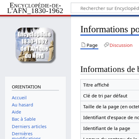
Encyclopédie-de-
L'AFN_1830-1962
Informations p
Page
Discussion
Informations de 
Titre affiché
ORIENTATION
Clé de tri par défaut
Accueil
Au hasard
Taille de la page (en octe
Aide
Identifiant dʼespace de 
Bac à Sable
Derniers articles
Identifiant de la page
Dernières
modifications