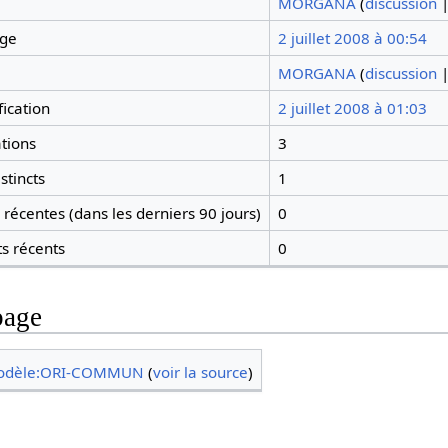
MORGANA
(
discussion
age
2 juillet 2008 à 00:54
MORGANA
(
discussion
ication
2 juillet 2008 à 01:03
tions
3
stincts
1
récentes (dans les derniers 90 jours)
0
ts récents
0
page
odèle:ORI-COMMUN
(
voir la source
)