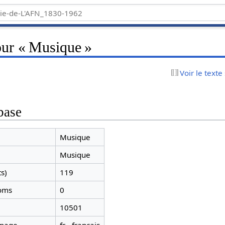
our « Musique »
Voir le texte
base
Musique
Musique
ts)
119
noms
0
10501