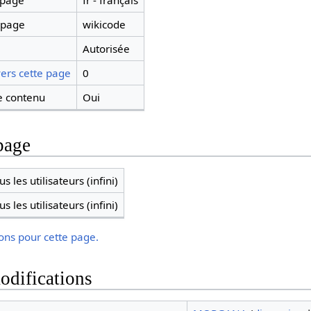
 page
fr - français
 page
wikicode
Autorisée
ers cette page
0
 contenu
Oui
page
s les utilisateurs (infini)
s les utilisateurs (infini)
ions pour cette page.
odifications