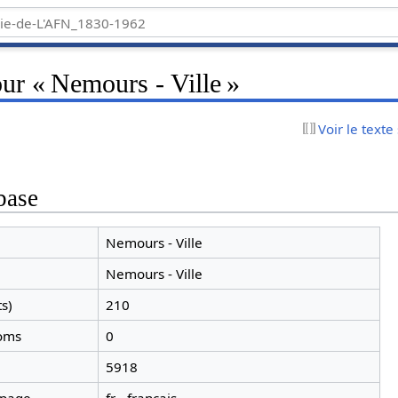
ur « Nemours - Ville »
Voir le texte
base
Nemours - Ville
Nemours - Ville
ts)
210
noms
0
5918