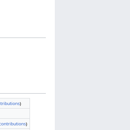
tributions
)
contributions
)