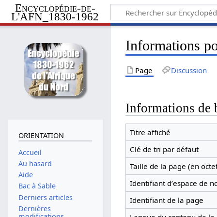
Encyclopédie-de-
L'AFN_1830-1962
Informations po
Page
Discussion
Informations de 
Titre affiché
ORIENTATION
Clé de tri par défaut
Accueil
Au hasard
Taille de la page (en octe
Aide
Identifiant dʼespace de 
Bac à Sable
Derniers articles
Identifiant de la page
Dernières
modifications