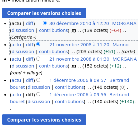
actu
diff
30 décembre 2010 à 12:20
MORGANA
discussion
contributions
m
139 octets
−64
3
Catégorie -
0
actu
diff
21 novembre 2008 à 11:20
Marino
d
discussion
contributions
203 octets
+51
carte
2
é
actu
diff
21 novembre 2008 à 01:30
MORGANA
1
c
discussion
contributions
m
152 octets
+12
n
e
rond + village
o
m
actu
diff
1 décembre 2006 à 09:57
Bertrand
v
b
bouret
discussion
contributions
140 octets
0
1
e
r
A
actu
diff
1 décembre 2006 à 09:56
Bertrand
d
m
e
u
bouret
discussion
contributions
140 octets
+140
é
b
2
c
c
r
0
u
A
e
e
1
n
u
m
2
0
r
c
b
0
é
u
r
0