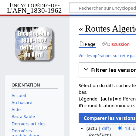
Encyclopédie-de-
L'AFN_1830-1962
« Routes Algerie
Page
Discussion
Voir les opérations sur cette pa
Filtrer les versio
ORIENTATION
Sélection du diff : cochez
bas.
Accueil
Légende :
(actu)
= différen
Au hasard
m
= modification mineure.
Aide
Bac à Sable
Derniers articles
actu
diff
13 ju
Dernières
rectif lien
1
modifications