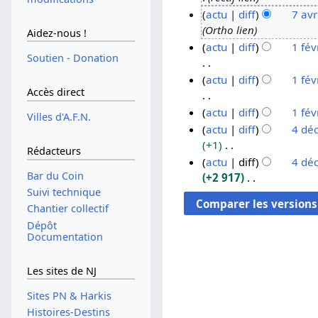
actu
diff
7 avr
3
Ortho lien
j
7
Aidez-nous !
actu
diff
1 fév
u
a
Soutien - Donation
i
v
1
A
actu
diff
1 fév
l
r
f
Accès direct
u
l
i
é
c
A
actu
diff
1 fév
e
l
v
Villes d'A.F.N.
u
u
A
t
2
r
actu
diff
4 dé
n
c
u
+1
2
0
i
4
Rédacteurs
r
u
c
A
0
0
e
actu
diff
4 dé
d
é
n
u
u
Bar du Coin
+2 917
0
8
r
é
s
r
n
c
Suivi technique
A
9
2
c
u
é
r
u
u
Chantier collectif
0
e
m
s
é
n
c
Dépôt
0
m
é
u
s
Documentation
r
u
6
b
d
m
u
é
n
r
e
é
m
s
r
Les sites de NJ
e
s
d
é
u
é
2
Sites PN & Harkis
m
e
d
m
s
0
o
Histoires-Destins
s
e
é
u