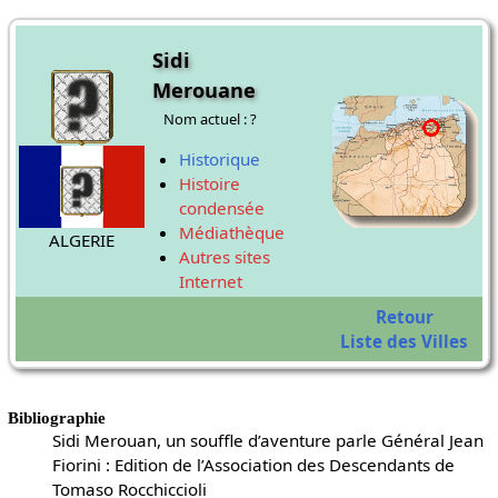
Sidi
Merouane
Nom actuel : ?
Historique
Histoire
condensée
Médiathèque
ALGERIE
Autres sites
Internet
Retour
Liste des Villes
Bibliographie
Sidi Merouan, un souffle d’aventure parle Général Jean
Fiorini : Edition de l’Association des Descendants de
Tomaso Rocchiccioli