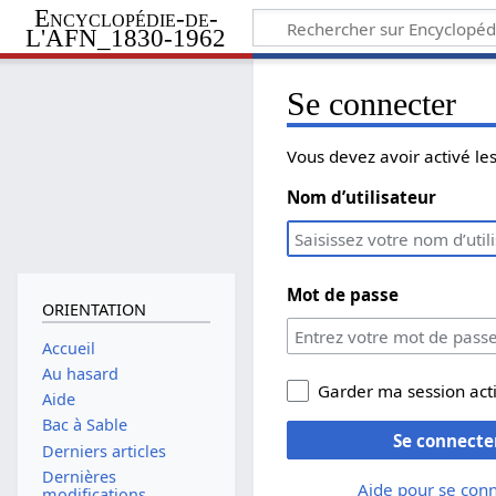
Encyclopédie-de-
L'AFN_1830-1962
Se connecter
Vous devez avoir activé l
Nom d’utilisateur
Mot de passe
ORIENTATION
Accueil
Au hasard
Garder ma session act
Aide
Bac à Sable
Se connecte
Derniers articles
Dernières
Aide pour se con
modifications