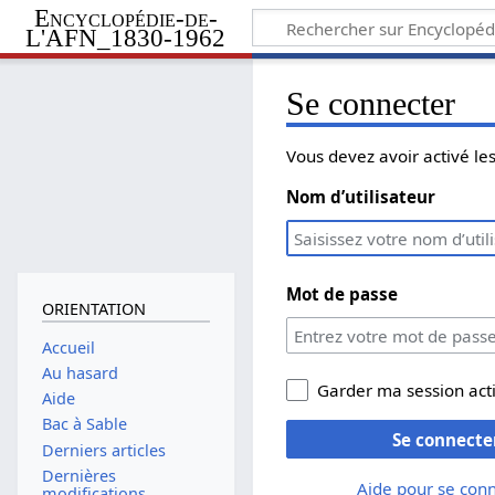
Encyclopédie-de-
L'AFN_1830-1962
Se connecter
Vous devez avoir activé l
Nom d’utilisateur
Mot de passe
ORIENTATION
Accueil
Au hasard
Garder ma session act
Aide
Bac à Sable
Se connecte
Derniers articles
Dernières
Aide pour se con
modifications