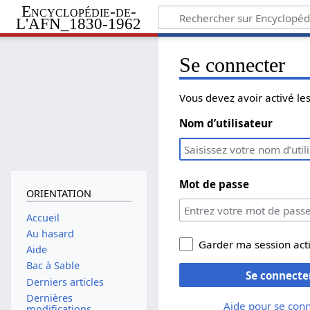
Encyclopédie-de-
L'AFN_1830-1962
Se connecter
Vous devez avoir activé l
Nom d’utilisateur
Mot de passe
ORIENTATION
Accueil
Au hasard
Garder ma session act
Aide
Bac à Sable
Se connecte
Derniers articles
Dernières
Aide pour se con
modifications