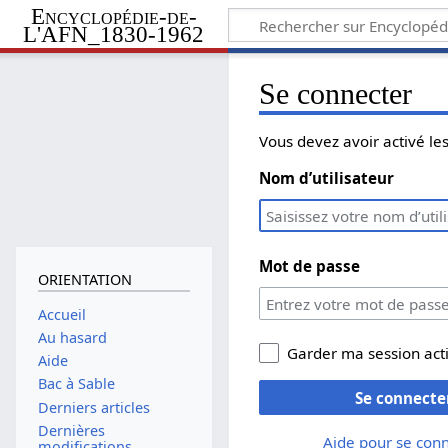
Encyclopédie-de-
L'AFN_1830-1962
Se connecter
Vous devez avoir activé l
Nom d’utilisateur
Mot de passe
ORIENTATION
Accueil
Au hasard
Garder ma session act
Aide
Bac à Sable
Se connecte
Derniers articles
Dernières
Aide pour se con
modifications