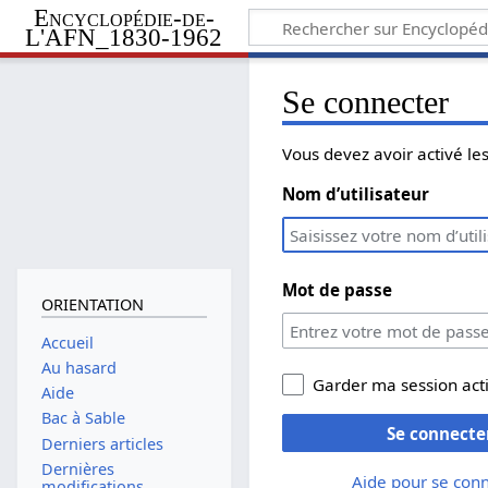
Encyclopédie-de-
L'AFN_1830-1962
Se connecter
Vous devez avoir activé l
Nom d’utilisateur
Mot de passe
ORIENTATION
Accueil
Au hasard
Garder ma session act
Aide
Bac à Sable
Se connecte
Derniers articles
Dernières
Aide pour se con
modifications