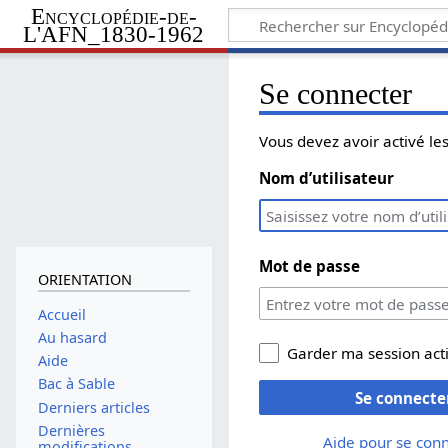
Encyclopédie-de-
L'AFN_1830-1962
Se connecter
Vous devez avoir activé l
Nom d’utilisateur
Mot de passe
ORIENTATION
Accueil
Au hasard
Garder ma session act
Aide
Bac à Sable
Se connecte
Derniers articles
Dernières
Aide pour se con
modifications