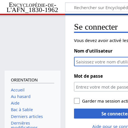
Encyclopédie-de-
L'AFN_1830-1962
Se connecter
Vous devez avoir activé l
Nom d’utilisateur
Mot de passe
ORIENTATION
Accueil
Au hasard
Garder ma session act
Aide
Bac à Sable
Se connecte
Derniers articles
Dernières
Aide pour se con
modifications