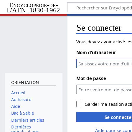
Encyclopédie-de-
L'AFN_1830-1962
Se connecter
Vous devez avoir activé l
Nom d’utilisateur
Mot de passe
ORIENTATION
Accueil
Au hasard
Garder ma session act
Aide
Bac à Sable
Se connecte
Derniers articles
Dernières
Aide pour se con
modifications